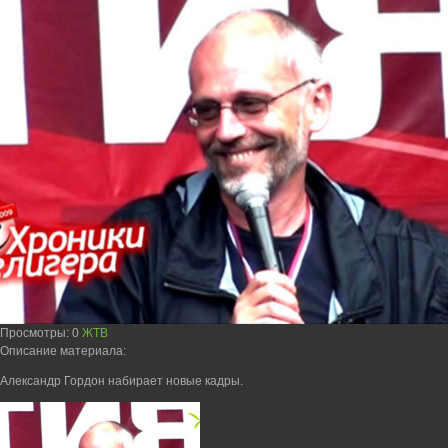
Просмотры
: 0
ЖТВ
Описание материала
:
Александр Гордон набирает новые кадры.