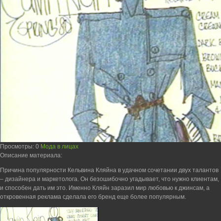
Просмотры
: 0
Мода в лицах
Описание материала
:
Причина популярности Кельвина Кляйна в удачном сочетании двух талантов
– дизайнера и маркетолога. Он безошибочно угадывает, что нужно клиентам,
и способен дать им это. Именно Кляйн заразил мир любовью к джинсам, а
откровенная реклама сделала его бренд еще более популярным.