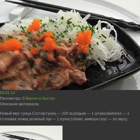
00:01:14
Просмотры
: 0
Вкусно и быстро
Описание материала
:
Новый вкус тунца.Состав:тунец — 200 гр;редька — 1 штука;майонез — 1
столовая ложка;зеленый лук — 1 пучок;тобико, кимоши соус — по вкусу.