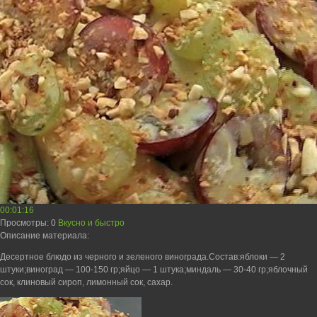
00:01:16
Просмотры
: 0
Вкусно и быстро
Описание материала
:
Десертное блюдо из черного и зеленого винограда.Состав:яблоки — 2
штуки;виноград — 100-150 гр;яйцо — 1 штука;миндаль — 30-40 гр;яблочный
сок, клиновый сироп, лимонный сок, сахар.