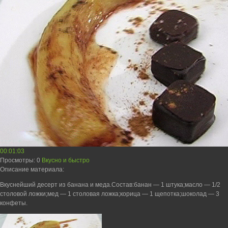
00:01:03
Просмотры
: 0
Вкусно и быстро
Описание материала
:
Вкуснейший десерт из банана и меда.Состав:банан — 1 штука;масло — 1/2
столовой ложки;мед — 1 столовая ложка;корица — 1 щепотка;шоколад — 3
конфеты.