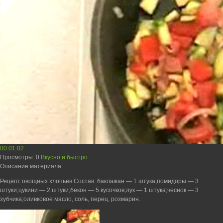
00:01:02
Просмотры
: 0
Вкусно и быстро
Описание материала
:
Рецепт овощных хлопьев.Состав: баклажан — 1 штука;помидоры — 3
штуки;цукини — 2 штуки;бекон — 5 кусочков;лук — 1 штука;чеснок — 3
зубчика;оливковое масло, соль, перец, розмарин.