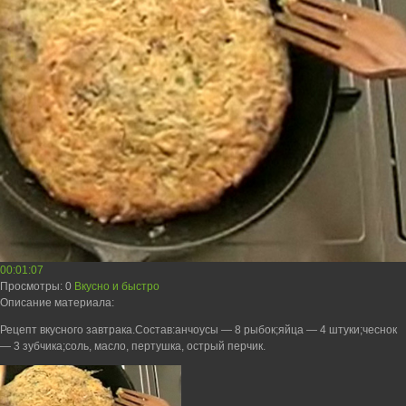
00:01:07
Просмотры
: 0
Вкусно и быстро
Описание материала
:
Рецепт вкусного завтрака.Состав:анчоусы — 8 рыбок;яйца — 4 штуки;чеснок
— 3 зубчика;соль, масло, пертушка, острый перчик.