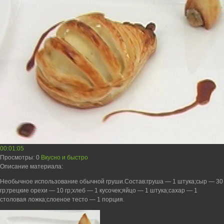
00:01:05
Просмотры
: 0
Вкусно и быстро
Описание материала
:
Необычное использование обычной груши.Состав:груша — 1 штука;сыр — 30
гр;грецкие орехи — 10 гр;хлеб — 1 кусочек;яйцо — 1 штука;сахар — 1
столовая ложка;слоеное тесто — 1 порция.