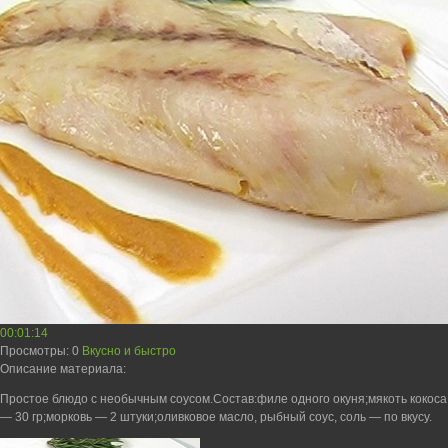
00:01:14
Просмотры
: 0
Вкусно и быстро
Описание материала
:
Простое блюдо с необычным соусом.Состав:филе одного окуня;мякоть кокоса
— 30 гр;морковь — 2 штуки;оливковое масло, рыбный соус, соль — по вкусу.