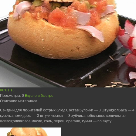
00:01:13
Просмотры
: 0
Вкусно и быстро
Описание материала
:
Сэндвич для любителей острых блюд.Состав:булочки — 3 штуки;колбаса — 4
кусочка;помидоры — 3 штуки;чеснок — 3 зубчика;небольшое количество
оливок;оливковое масло, соль, перец, орегано, кумин — по вкусу.