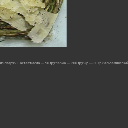
 из спаржи.Состав:масло — 50 гр;спаржа — 200 гр;сыр — 30 гр;бальзамически