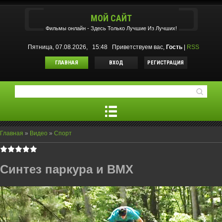
МОЙ САЙТ
Фильмы oнлайн - Здесь Только Лучшие Из Лучших!
Пятница, 07.08.2026, 15:48
Приветствуем вас
,
Гость
|
RSS
ГЛАВНАЯ
ВХОД
РЕГИСТРАЦИЯ
Главная
»
Видео
»
Спорт
Синтез паркура и BMX