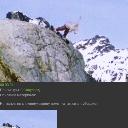
00:03:04
Просмотры
: 0
Сноуборд
Описание материала
:
Не только по снежному склону может кататься сноубордист.