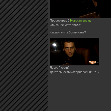
Просмотры
: 0
Новости звезд
Описание материала
:
Как получить бриллиант?
Язык
: Русский
Длительность материала
: 00:02:17