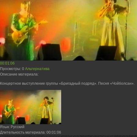
00:01:06
Просмотры
: 0
Альтернатива
Описание материала
:
Концертное выступление группы «Бригадный подряд». Песня «Чойболсан».
Язык
: Русский
Длительность материала
: 00:01:06