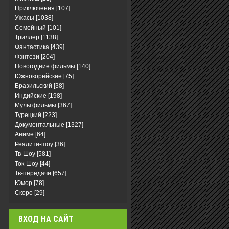
Приключения
[107]
Ужасы
[1038]
Семейный
[101]
Триллер
[1138]
Фантастика
[439]
Фэнтези
[204]
Новогодние фильмы
[140]
Южнокорейские
[75]
Бразильский
[38]
Индийские
[198]
Мультфильмы
[367]
Турецкий
[223]
Документальные
[1327]
Аниме
[64]
Реалити-шоу
[36]
Тв-Шоу
[581]
Ток-Шоу
[44]
Тв-передачи
[657]
Юмор
[78]
Скоро
[29]
ВХОД НА САЙТ