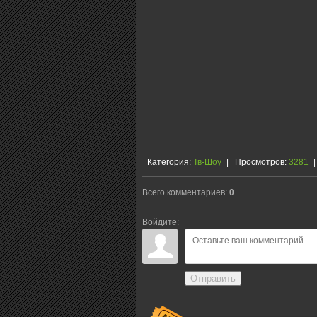
Категория
:
Тв-Шоу
|
Просмотров
:
3281
|
Всего комментариев
:
0
Войдите:
Отправить