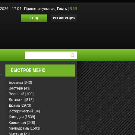
8.2026, 17:04
Приветствуем вас
,
Гость
|
RSS
ВХОД
РЕГИСТРАЦИЯ
БЫСТРОЕ МЕНЮ
Боевики
[643]
Вестерн
[43]
Военный
[100]
Детектив
[813]
Драма
[2973]
Исторический
[34]
Комедия
[1539]
Криминал
[248]
Мелодрама
[1503]
Мистика
[21]