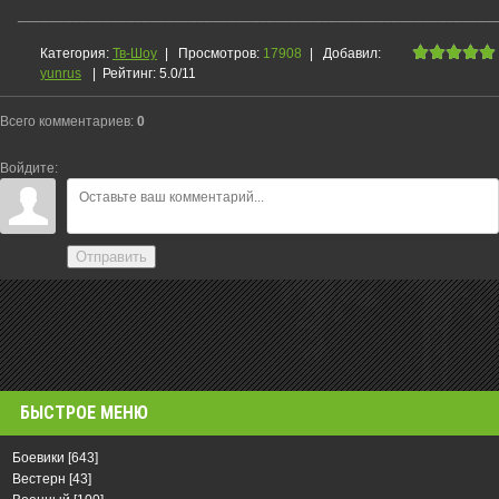
_____________________________________________________________
Категория
:
Тв-Шоу
|
Просмотров
:
17908
|
Добавил
:
yunrus
|
Рейтинг
:
5.0
/
11
Всего комментариев
:
0
Войдите:
Отправить
БЫСТРОЕ МЕНЮ
Боевики
[643]
Вестерн
[43]