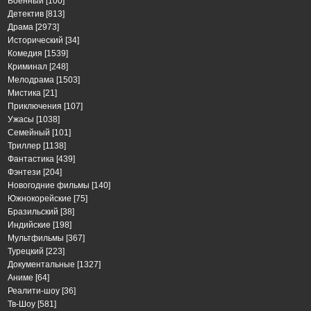
Военный
[100]
Детектив
[813]
Драма
[2973]
Исторический
[34]
Комедия
[1539]
Криминал
[248]
Мелодрама
[1503]
Мистика
[21]
Приключения
[107]
Ужасы
[1038]
Семейный
[101]
Триллер
[1138]
Фантастика
[439]
Фэнтези
[204]
Новогодние фильмы
[140]
Южнокорейские
[75]
Бразильский
[38]
Индийские
[198]
Мультфильмы
[367]
Турецкий
[223]
Документальные
[1327]
Аниме
[64]
Реалити-шоу
[36]
Тв-Шоу
[581]