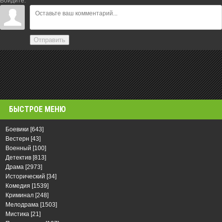
Войдите:
Отправить
БЫСТРОЕ МЕНЮ
Боевики
[643]
Вестерн
[43]
Военный
[100]
Детектив
[813]
Драма
[2973]
Исторический
[34]
Комедия
[1539]
Криминал
[248]
Мелодрама
[1503]
Мистика
[21]