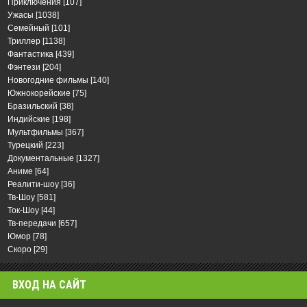
Приключения
[107]
Ужасы
[1038]
Семейный
[101]
Триллер
[1138]
Фантастика
[439]
Фэнтези
[204]
Новогодние фильмы
[140]
Южнокорейские
[75]
Бразильский
[38]
Индийские
[198]
Мультфильмы
[367]
Турецкий
[223]
Документальные
[1327]
Аниме
[64]
Реалити-шоу
[36]
Тв-Шоу
[581]
Ток-Шоу
[44]
Тв-передачи
[657]
Юмор
[78]
Скоро
[29]
ВХОД НА САЙТ