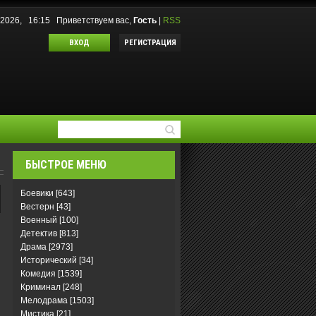
.2026, 16:15
Приветствуем вас
,
Гость
|
RSS
ВХОД
РЕГИСТРАЦИЯ
БЫСТРОЕ МЕНЮ
Боевики
[643]
Вестерн
[43]
Военный
[100]
Детектив
[813]
Драма
[2973]
Исторический
[34]
Комедия
[1539]
Криминал
[248]
Мелодрама
[1503]
Мистика
[21]