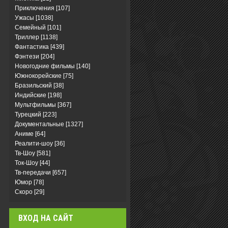
Приключения
[107]
Ужасы
[1038]
Семейный
[101]
Триллер
[1138]
Фантастика
[439]
Фэнтези
[204]
Новогодние фильмы
[140]
Южнокорейские
[75]
Бразильский
[38]
Индийские
[198]
Мультфильмы
[367]
Турецкий
[223]
Документальные
[1327]
Аниме
[64]
Реалити-шоу
[36]
Тв-Шоу
[581]
Ток-Шоу
[44]
Тв-передачи
[657]
Юмор
[78]
Скоро
[29]
ВХОД НА САЙТ