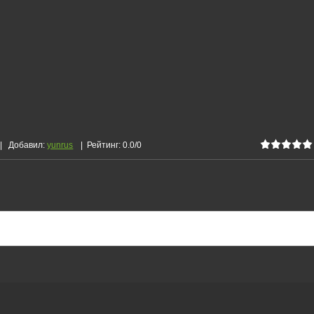
|
Добавил
:
yunrus
|
Рейтинг
:
0.0
/
0