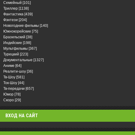
Семейный
[101]
Триллер
[1138]
Фантастика
[439]
Фэнтези
[204]
Новогодние фильмы
[140]
Южнокорейские
[75]
Бразильский
[38]
Индийские
[198]
Мультфильмы
[367]
Турецкий
[223]
Документальные
[1327]
Аниме
[64]
Реалити-шоу
[36]
Тв-Шоу
[581]
Ток-Шоу
[44]
Тв-передачи
[657]
Юмор
[78]
Скоро
[29]
ВХОД НА САЙТ