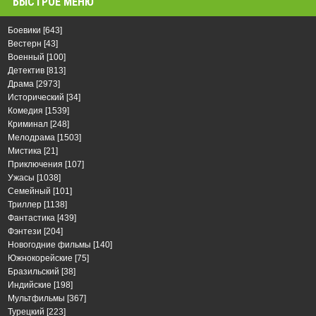
БЫСТРОЕ МЕНЮ
Боевики
[643]
Вестерн
[43]
Военный
[100]
Детектив
[813]
Драма
[2973]
Исторический
[34]
Комедия
[1539]
Криминал
[248]
Мелодрама
[1503]
Мистика
[21]
Приключения
[107]
Ужасы
[1038]
Семейный
[101]
Триллер
[1138]
Фантастика
[439]
Фэнтези
[204]
Новогодние фильмы
[140]
Южнокорейские
[75]
Бразильский
[38]
Индийские
[198]
Мультфильмы
[367]
Турецкий
[223]