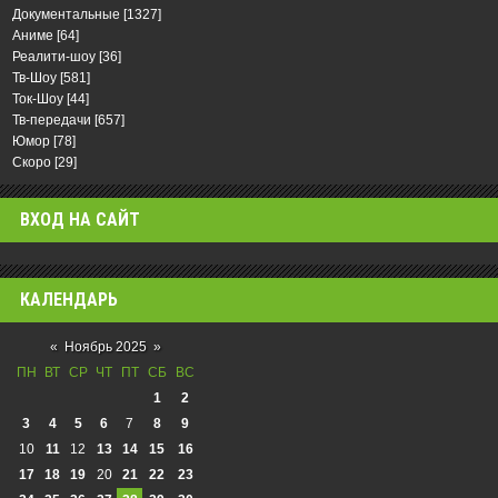
Документальные
[1327]
Аниме
[64]
Реалити-шоу
[36]
Тв-Шоу
[581]
Ток-Шоу
[44]
Тв-передачи
[657]
Юмор
[78]
Скоро
[29]
ВХОД НА САЙТ
КАЛЕНДАРЬ
«
Ноябрь 2025
»
ПН
ВТ
СР
ЧТ
ПТ
СБ
ВС
1
2
3
4
5
6
7
8
9
10
11
12
13
14
15
16
17
18
19
20
21
22
23