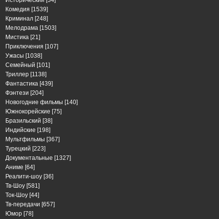
Комедия
[1539]
Криминал
[248]
Мелодрама
[1503]
Мистика
[21]
Приключения
[107]
Ужасы
[1038]
Семейный
[101]
Триллер
[1138]
Фантастика
[439]
Фэнтези
[204]
Новогодние фильмы
[140]
Южнокорейские
[75]
Бразильский
[38]
Индийские
[198]
Мультфильмы
[367]
Турецкий
[223]
Документальные
[1327]
Аниме
[64]
Реалити-шоу
[36]
Тв-Шоу
[581]
Ток-Шоу
[44]
Тв-передачи
[657]
Юмор
[78]