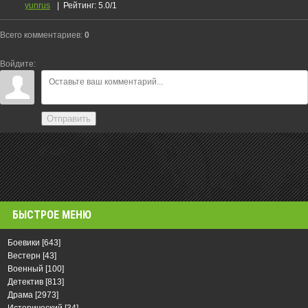
yunrus
|
Рейтинг
:
5.0
/
1
Всего комментариев
:
0
Войдите:
Отправить
БЫСТРОЕ МЕНЮ
Боевики
[643]
Вестерн
[43]
Военный
[100]
Детектив
[813]
Драма
[2973]
Исторический
[34]