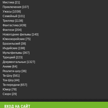
Мистика
[21]
Приключения
[107]
Ужасы
[1038]
Семейный
[101]
Триллер
[1138]
Фантастика
[439]
Фэнтези
[204]
Новогодние фильмы
[140]
Южнокорейские
[75]
Бразильский
[38]
Индийские
[198]
Мультфильмы
[367]
Турецкий
[223]
Документальные
[1327]
Аниме
[64]
Реалити-шоу
[36]
Тв-Шоу
[581]
Ток-Шоу
[44]
Тв-передачи
[657]
Юмор
[78]
Скоро
[29]
ВХОД НА САЙТ