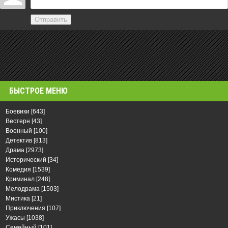
Отправить
БЫСТРОЕ МЕНЮ
Боевики
[643]
Вестерн
[43]
Военный
[100]
Детектив
[813]
Драма
[2973]
Исторический
[34]
Комедия
[1539]
Криминал
[248]
Мелодрама
[1503]
Мистика
[21]
Приключения
[107]
Ужасы
[1038]
Семейный
[101]