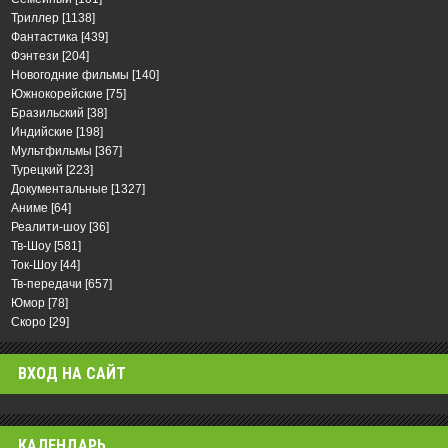
Триллер
[1138]
Фантастика
[439]
Фэнтези
[204]
Новогодние фильмы
[140]
Южнокорейские
[75]
Бразильский
[38]
Индийские
[198]
Мультфильмы
[367]
Турецкий
[223]
Документальные
[1327]
Аниме
[64]
Реалити-шоу
[36]
Тв-Шоу
[581]
Ток-Шоу
[44]
Тв-передачи
[657]
Юмор
[78]
Скоро
[29]
ВХОД НА САЙТ
КАЛЕНДАРЬ