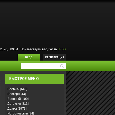
8.2026, 09:54
Приветствуем вас
,
Гость
|
RSS
ВХОД
РЕГИСТРАЦИЯ
БЫСТРОЕ МЕНЮ
Боевики
[643]
Вестерн
[43]
Военный
[100]
Детектив
[813]
Драма
[2973]
Исторический
[34]