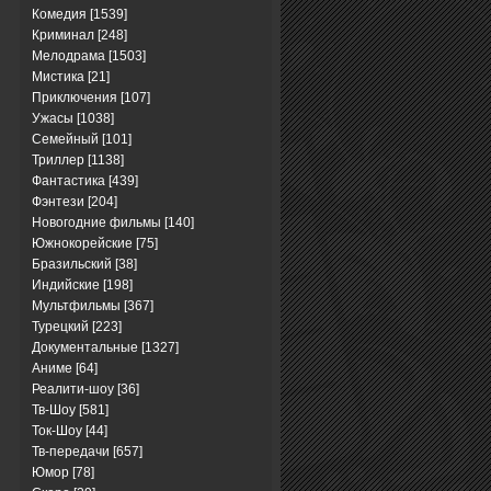
Комедия
[1539]
Криминал
[248]
Мелодрама
[1503]
Мистика
[21]
Приключения
[107]
Ужасы
[1038]
Семейный
[101]
Триллер
[1138]
Фантастика
[439]
Фэнтези
[204]
Новогодние фильмы
[140]
Южнокорейские
[75]
Бразильский
[38]
Индийские
[198]
Мультфильмы
[367]
Турецкий
[223]
Документальные
[1327]
Аниме
[64]
Реалити-шоу
[36]
Тв-Шоу
[581]
Ток-Шоу
[44]
Тв-передачи
[657]
Юмор
[78]