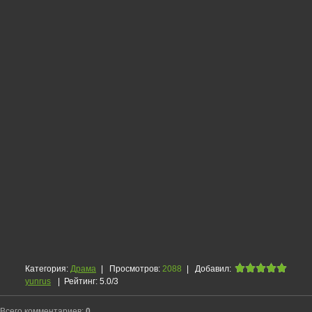
Категория
:
Драма
|
Просмотров
:
2088
|
Добавил
:
yunrus
|
Рейтинг
:
5.0
/
3
Всего комментариев
:
0