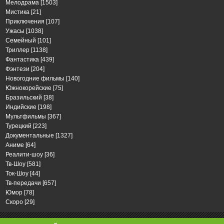
Мелодрама
[1503]
Мистика
[21]
Приключения
[107]
Ужасы
[1038]
Семейный
[101]
Триллер
[1138]
Фантастика
[439]
Фэнтези
[204]
Новогодние фильмы
[140]
Южнокорейские
[75]
Бразильский
[38]
Индийские
[198]
Мультфильмы
[367]
Турецкий
[223]
Документальные
[1327]
Аниме
[64]
Реалити-шоу
[36]
Тв-Шоу
[581]
Ток-Шоу
[44]
Тв-передачи
[657]
Юмор
[78]
Скоро
[29]