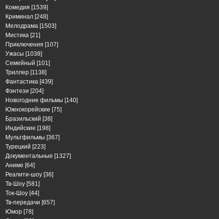
Комедия
[1539]
Криминал
[248]
Мелодрама
[1503]
Мистика
[21]
Приключения
[107]
Ужасы
[1038]
Семейный
[101]
Триллер
[1138]
Фантастика
[439]
Фэнтези
[204]
Новогодние фильмы
[140]
Южнокорейские
[75]
Бразильский
[38]
Индийские
[198]
Мультфильмы
[367]
Турецкий
[223]
Документальные
[1327]
Аниме
[64]
Реалити-шоу
[36]
Тв-Шоу
[581]
Ток-Шоу
[44]
Тв-передачи
[657]
Юмор
[78]