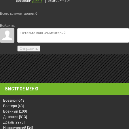
|
Добавил
:
yunrus
|
Рейтинг
:
5.0
/
5
Всего комментариев
:
0
Войдите:
Отправить
БЫСТРОЕ МЕНЮ
Боевики
[643]
Вестерн
[43]
Военный
[100]
Детектив
[813]
Драма
[2973]
Исторический
[34]