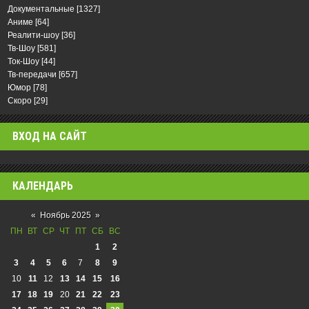
Документальные
[1327]
Аниме
[64]
Реалити-шоу
[36]
Тв-Шоу
[581]
Ток-Шоу
[44]
Тв-передачи
[657]
Юмор
[78]
Скоро
[29]
ВХОД НА САЙТ
КАЛЕНДАРЬ
«
Ноябрь 2025
»
ПН
ВТ
СР
ЧТ
ПТ
СБ
ВС
1
2
3
4
5
6
7
8
9
10
11
12
13
14
15
16
17
18
19
20
21
22
23