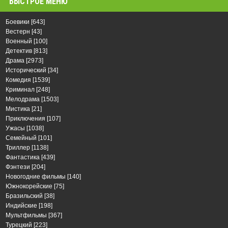
БЫСТРОЕ МЕНЮ
Боевики
[643]
Вестерн
[43]
Военный
[100]
Детектив
[813]
Драма
[2973]
Исторический
[34]
Комедия
[1539]
Криминал
[248]
Мелодрама
[1503]
Мистика
[21]
Приключения
[107]
Ужасы
[1038]
Семейный
[101]
Триллер
[1138]
Фантастика
[439]
Фэнтези
[204]
Новогодние фильмы
[140]
Южнокорейские
[75]
Бразильский
[38]
Индийские
[198]
Мультфильмы
[367]
Турецкий
[223]