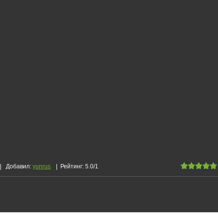
|
Добавил
:
yunrus
|
Рейтинг
:
5.0
/
1