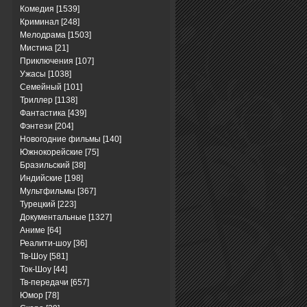
Комедия
[1539]
Криминал
[248]
Мелодрама
[1503]
Мистика
[21]
Приключения
[107]
Ужасы
[1038]
Семейный
[101]
Триллер
[1138]
Фантастика
[439]
Фэнтези
[204]
Новогодние фильмы
[140]
Южнокорейские
[75]
Бразильский
[38]
Индийские
[198]
Мультфильмы
[367]
Турецкий
[223]
Документальные
[1327]
Аниме
[64]
Реалити-шоу
[36]
Тв-Шоу
[581]
Ток-Шоу
[44]
Тв-передачи
[657]
Юмор
[78]