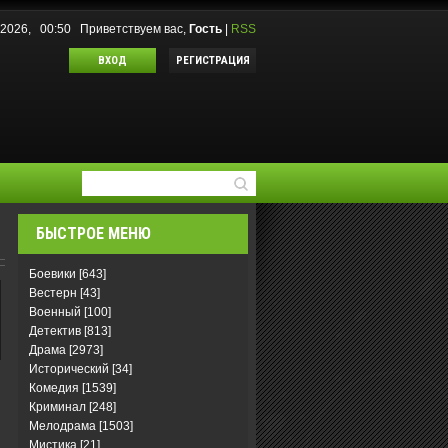
.2026, 00:50
Приветствуем вас
,
Гость
|
RSS
ВХОД
РЕГИСТРАЦИЯ
БЫСТРОЕ МЕНЮ
Боевики
[643]
Вестерн
[43]
Военный
[100]
Детектив
[813]
Драма
[2973]
Исторический
[34]
Комедия
[1539]
Криминал
[248]
Мелодрама
[1503]
Мистика
[21]