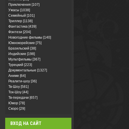
Приключения
[107]
Ужасы
[1038]
Семейный
[101]
Триллер
[1138]
Фантастика
[439]
Фэнтези
[204]
Новогодние фильмы
[140]
Южнокорейские
[75]
Бразильский
[38]
Индийские
[198]
Мультфильмы
[367]
Турецкий
[223]
Документальные
[1327]
Аниме
[64]
Реалити-шоу
[36]
Тв-Шоу
[581]
Ток-Шоу
[44]
Тв-передачи
[657]
Юмор
[78]
Скоро
[29]
ВХОД НА САЙТ