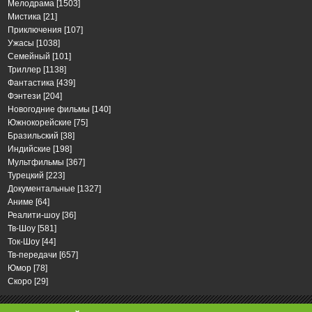
Мелодрама
[1503]
Мистика
[21]
Приключения
[107]
Ужасы
[1038]
Семейный
[101]
Триллер
[1138]
Фантастика
[439]
Фэнтези
[204]
Новогодние фильмы
[140]
Южнокорейские
[75]
Бразильский
[38]
Индийские
[198]
Мультфильмы
[367]
Турецкий
[223]
Документальные
[1327]
Аниме
[64]
Реалити-шоу
[36]
Тв-Шоу
[581]
Ток-Шоу
[44]
Тв-передачи
[657]
Юмор
[78]
Скоро
[29]