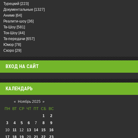
Турецкий
[223]
Документальные
[1327]
Аниме
[64]
Реалити-шоу
[36]
Тв-Шоу
[581]
Ток-Шоу
[44]
Тв-передачи
[657]
Юмор
[78]
Скоро
[29]
ВХОД НА САЙТ
КАЛЕНДАРЬ
«
Ноябрь 2025
»
ПН
ВТ
СР
ЧТ
ПТ
СБ
ВС
1
2
3
4
5
6
7
8
9
10
11
12
13
14
15
16
17
18
19
20
21
22
23