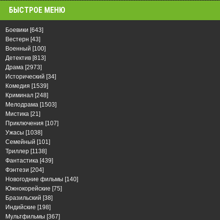
БЫСТРОЕ МЕНЮ
Боевики
[643]
Вестерн
[43]
Военный
[100]
Детектив
[813]
Драма
[2973]
Исторический
[34]
Комедия
[1539]
Криминал
[248]
Мелодрама
[1503]
Мистика
[21]
Приключения
[107]
Ужасы
[1038]
Семейный
[101]
Триллер
[1138]
Фантастика
[439]
Фэнтези
[204]
Новогодние фильмы
[140]
Южнокорейские
[75]
Бразильский
[38]
Индийские
[198]
Мультфильмы
[367]