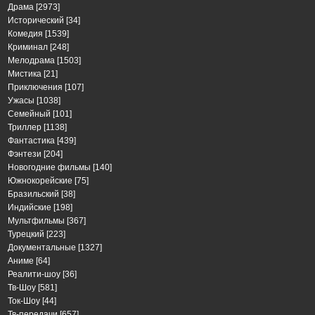
Драма
[2973]
Исторический
[34]
Комедия
[1539]
Криминал
[248]
Мелодрама
[1503]
Мистика
[21]
Приключения
[107]
Ужасы
[1038]
Семейный
[101]
Триллер
[1138]
Фантастика
[439]
Фэнтези
[204]
Новогодние фильмы
[140]
Южнокорейские
[75]
Бразильский
[38]
Индийские
[198]
Мультфильмы
[367]
Турецкий
[223]
Документальные
[1327]
Аниме
[64]
Реалити-шоу
[36]
Тв-Шоу
[581]
Ток-Шоу
[44]
Тв-передачи
[657]