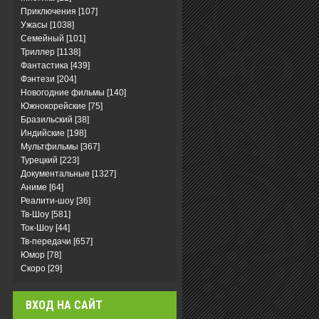
Приключения
[107]
Ужасы
[1038]
Семейный
[101]
Триллер
[1138]
Фантастика
[439]
Фэнтези
[204]
Новогодние фильмы
[140]
Южнокорейские
[75]
Бразильский
[38]
Индийские
[198]
Мультфильмы
[367]
Турецкий
[223]
Документальные
[1327]
Аниме
[64]
Реалити-шоу
[36]
Тв-Шоу
[581]
Ток-Шоу
[44]
Тв-передачи
[657]
Юмор
[78]
Скоро
[29]
ВХОД НА САЙТ