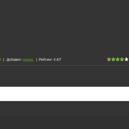
9
|
Добавил
:
yunrus
|
Рейтинг
:
4.4
/
7