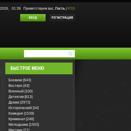
.2026, 01:39
Приветствуем вас
,
Гость
|
RSS
ВХОД
РЕГИСТРАЦИЯ
БЫСТРОЕ МЕНЮ
Боевики
[643]
Вестерн
[43]
Военный
[100]
Детектив
[813]
Драма
[2973]
Исторический
[34]
Комедия
[1539]
Криминал
[248]
Мелодрама
[1503]
Мистика
[21]