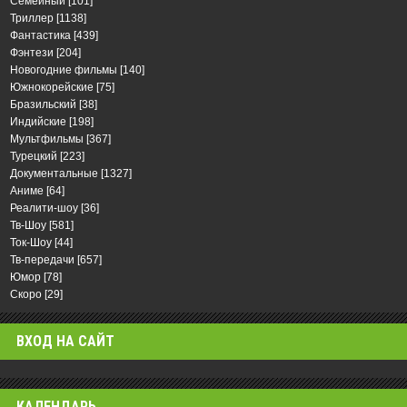
Семейный
[101]
Триллер
[1138]
Фантастика
[439]
Фэнтези
[204]
Новогодние фильмы
[140]
Южнокорейские
[75]
Бразильский
[38]
Индийские
[198]
Мультфильмы
[367]
Турецкий
[223]
Документальные
[1327]
Аниме
[64]
Реалити-шоу
[36]
Тв-Шоу
[581]
Ток-Шоу
[44]
Тв-передачи
[657]
Юмор
[78]
Скоро
[29]
ВХОД НА САЙТ
КАЛЕНДАРЬ