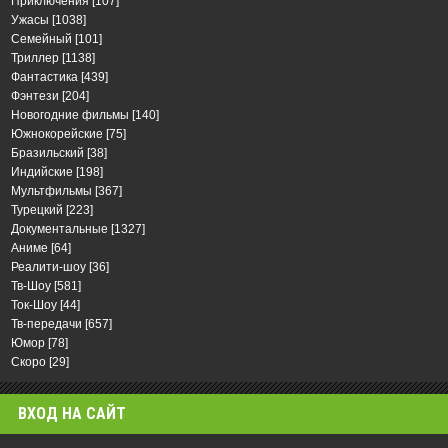
Приключения
[107]
Ужасы
[1038]
Семейный
[101]
Триллер
[1138]
Фантастика
[439]
Фэнтези
[204]
Новогодние фильмы
[140]
Южнокорейские
[75]
Бразильский
[38]
Индийские
[198]
Мультфильмы
[367]
Турецкий
[223]
Документальные
[1327]
Аниме
[64]
Реалити-шоу
[36]
Тв-Шоу
[581]
Ток-Шоу
[44]
Тв-передачи
[657]
Юмор
[78]
Скоро
[29]
ВХОД НА САЙТ