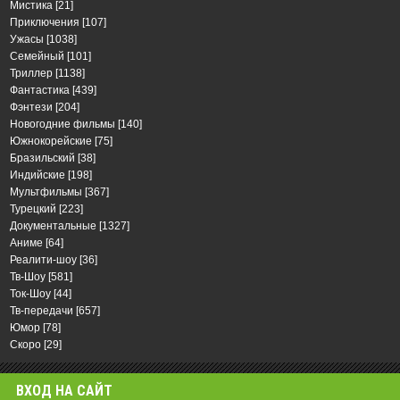
Мистика
[21]
Приключения
[107]
Ужасы
[1038]
Семейный
[101]
Триллер
[1138]
Фантастика
[439]
Фэнтези
[204]
Новогодние фильмы
[140]
Южнокорейские
[75]
Бразильский
[38]
Индийские
[198]
Мультфильмы
[367]
Турецкий
[223]
Документальные
[1327]
Аниме
[64]
Реалити-шоу
[36]
Тв-Шоу
[581]
Ток-Шоу
[44]
Тв-передачи
[657]
Юмор
[78]
Скоро
[29]
ВХОД НА САЙТ