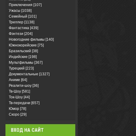
Приключения
[107]
Ужасы
[1038]
Семейный
[101]
Триллер
[1138]
Фантастика
[439]
Фэнтези
[204]
Новогодние фильмы
[140]
Южнокорейские
[75]
Бразильский
[38]
Индийские
[198]
Мультфильмы
[367]
Турецкий
[223]
Документальные
[1327]
Аниме
[64]
Реалити-шоу
[36]
Тв-Шоу
[581]
Ток-Шоу
[44]
Тв-передачи
[657]
Юмор
[78]
Скоро
[29]
ВХОД НА САЙТ