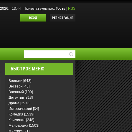
8.2026, 13:44
Приветствуем вас
,
Гость
|
RSS
ВХОД
РЕГИСТРАЦИЯ
БЫСТРОЕ МЕНЮ
Боевики
[643]
Вестерн
[43]
Военный
[100]
Детектив
[813]
Драма
[2973]
Исторический
[34]
Комедия
[1539]
Криминал
[248]
Мелодрама
[1503]
Мистика
[21]