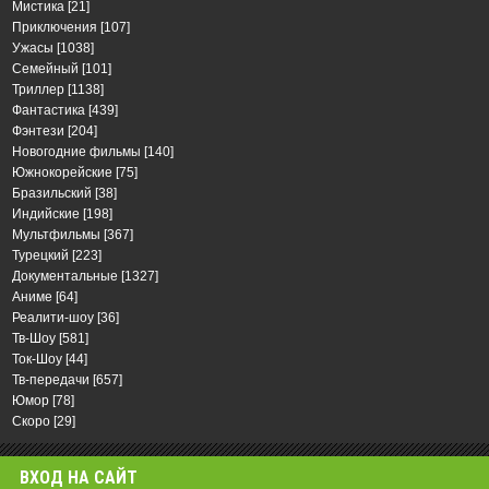
Мистика
[21]
Приключения
[107]
Ужасы
[1038]
Семейный
[101]
Триллер
[1138]
Фантастика
[439]
Фэнтези
[204]
Новогодние фильмы
[140]
Южнокорейские
[75]
Бразильский
[38]
Индийские
[198]
Мультфильмы
[367]
Турецкий
[223]
Документальные
[1327]
Аниме
[64]
Реалити-шоу
[36]
Тв-Шоу
[581]
Ток-Шоу
[44]
Тв-передачи
[657]
Юмор
[78]
Скоро
[29]
ВХОД НА САЙТ