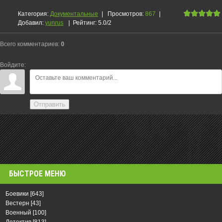
Категория
:
Документальные
|
Просмотров
:
867
|
Добавил
:
yunrus
|
Рейтинг
:
5.0
/
2
Всего комментариев
:
0
Войдите:
Отправить
БЫСТРОЕ МЕНЮ
Боевики
[643]
Вестерн
[43]
Военный
[100]
Детектив
[813]