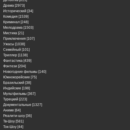
Драма
[2973]
Исторический
[34]
Комедия
[1539]
Криминал
[248]
Мелодрама
[1503]
Мистика
[21]
Приключения
[107]
Ужасы
[1038]
Семейный
[101]
Триллер
[1138]
Фантастика
[439]
Фэнтези
[204]
Новогодние фильмы
[140]
Южнокорейские
[75]
Бразильский
[38]
Индийские
[198]
Мультфильмы
[367]
Турецкий
[223]
Документальные
[1327]
Аниме
[64]
Реалити-шоу
[36]
Тв-Шоу
[581]
Ток-Шоу
[44]