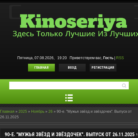
Пятница, 07.08.2026, 19:20
Приветствуем вас
,
Гость
|
RSS
ГЛАВНАЯ
ВХОД
РЕГИСТРАЦИЯ
Главная
»
2025
»
Ноябрь
»
26
»
90-е. "Мужья звёзд и звёздочек". Выпуск от
26.11.2025
90-Е. "МУЖЬЯ ЗВЁЗД И ЗВЁЗДОЧЕК". ВЫПУСК ОТ 26.11.2025
1